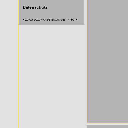
Datenschutz
• 26.05.2010 • © SG Erkersreuth • FJ •