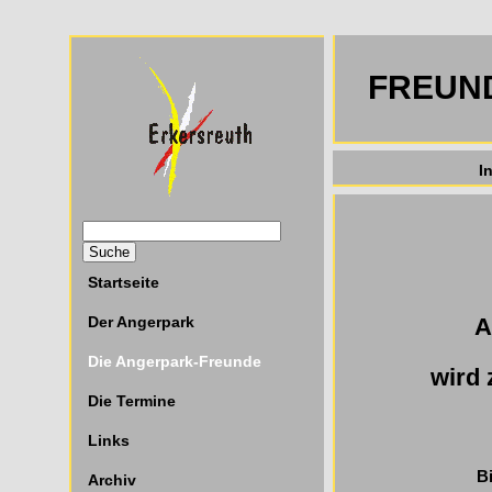
FREUN
I
Startseite
A
Der Angerpark
Die Angerpark-Freunde
wird 
Die Termine
Links
B
Archiv